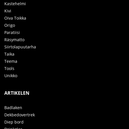
Kastehelmi
Kivi
Oiva Toikka
Origo
Paratiisi
Räsymatto
Siirtolapuutarha
Taika
Teema
Tools
Unikko
ARTIKELEN
Badlaken
Dekbedovertrek
Diep bord