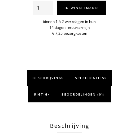
Mix-
IN WINKELMAND
it
mengkom
binnen 1 á 2 werkdagen in huis
14 dagen retourtermijn
1,5l.
€ 7,25 bezorgkosten
aantal
BESCHRIJVING
SPECIFICATIES
RIGTIG
BEOORDELINGEN (0)
Beschrijving