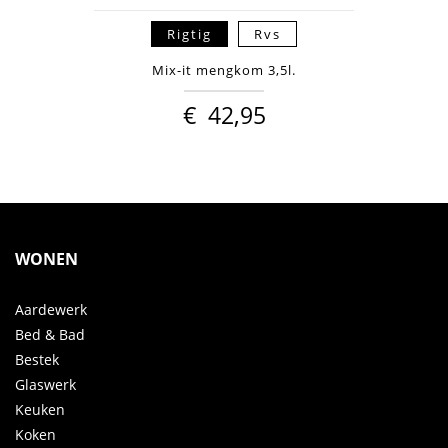
Rigtig
Rvs
Mix-it mengkom 3,5l.
€
42,95
WONEN
Aardewerk
Bed & Bad
Bestek
Glaswerk
Keuken
Koken