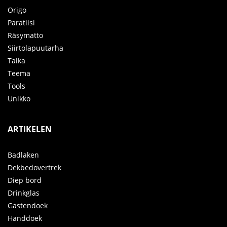
Origo
Paratiisi
Räsymatto
Siirtolapuutarha
Taika
Teema
Tools
Unikko
ARTIKELEN
Badlaken
Dekbedovertrek
Diep bord
Drinkglas
Gastendoek
Handdoek