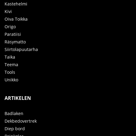
Kastehelmi
Kivi
Oiva Toikka
Origo
Paratiisi
Räsymatto
Siirtolapuutarha
Taika
Teema
Tools
Unikko
ARTIKELEN
Badlaken
Dekbedovertrek
Diep bord