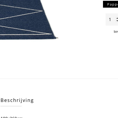
Papp
Max
darkbl
aantal
bi
Beschrijving