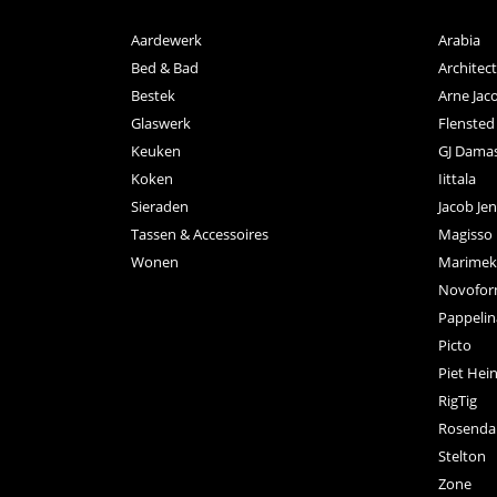
Aardewerk
Arabia
Bed & Bad
Archite
Bestek
Arne Jac
Glaswerk
Flensted
Keuken
GJ Dama
Koken
Iittala
Sieraden
Jacob Je
Tassen & Accessoires
Magisso
Wonen
Marimek
Novofo
Pappelin
Picto
Piet Hei
RigTig
Rosenda
Stelton
Zone