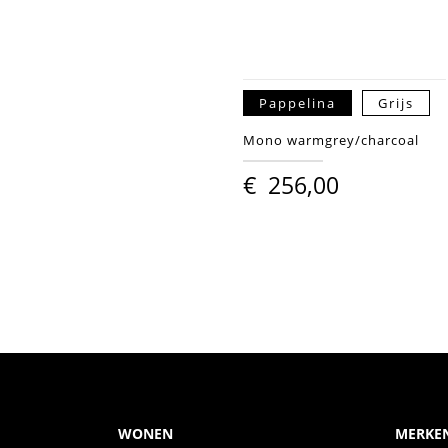
Pappelina
Grijs
Mono warmgrey/charcoal
€
256,00
WONEN
MERKE