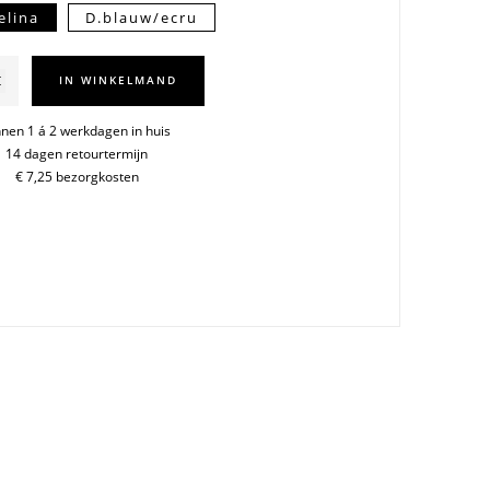
elina
D.blauw/ecru
IN WINKELMAND
ue/vanilla
nnen 1 á 2 werkdagen in huis
14 dagen retourtermijn
€ 7,25 bezorgkosten