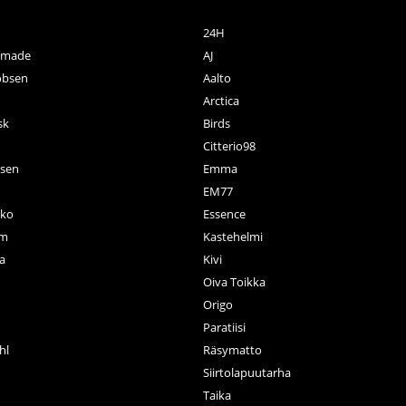
24H
ctmade
AJ
obsen
Aalto
Arctica
sk
Birds
Citterio98
nsen
Emma
EM77
ko
Essence
rm
Kastehelmi
a
Kivi
Oiva Toikka
n
Origo
Paratiisi
hl
Räsymatto
Siirtolapuutarha
Taika