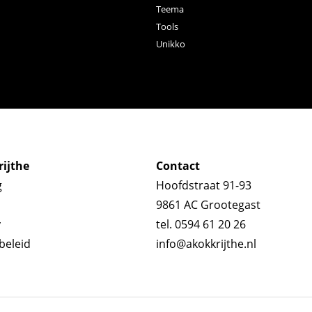
Teema
Tools
Unikko
ijthe
Contact
g
Hoofdstraat 91-93
9861 AC Grootegast
y
tel. 0594 61 20 26
beleid
info@akokkrijthe.nl