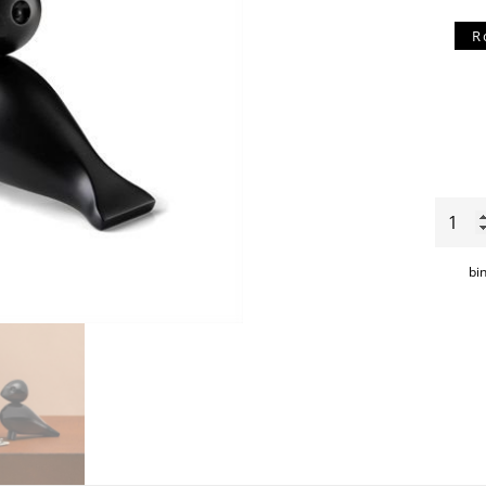
R
Loveb
aantal
bi