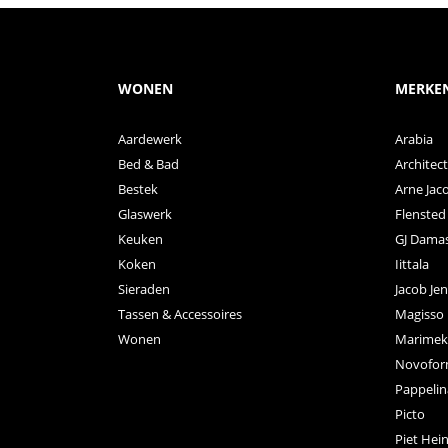
WONEN
MERKE
Aardewerk
Arabia
Bed & Bad
Archite
Bestek
Arne Jac
Glaswerk
Flensted
Keuken
GJ Dama
Koken
Iittala
Sieraden
Jacob Je
Tassen & Accessoires
Magisso
Wonen
Marimek
Novofo
Pappelin
Picto
Piet Hei