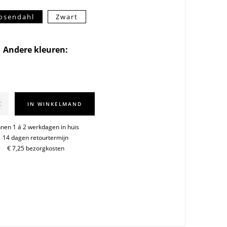
osendahl
Zwart
Andere kleuren:
irds
IN WINKELMAND
nnen 1 á 2 werkdagen in huis
14 dagen retourtermijn
€ 7,25 bezorgkosten