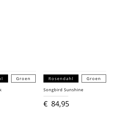
hl
Groen
Rosendahl
Groen
k
Songbird Sunshine
€
84,95