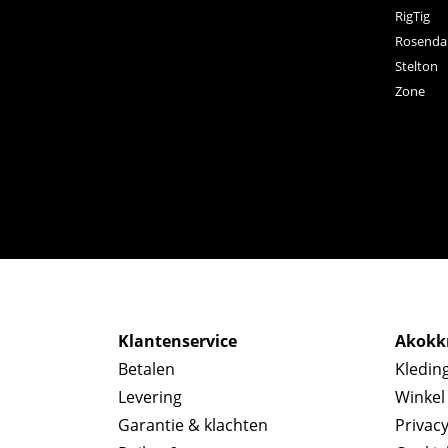
RigTig
Rosenda
Stelton
Zone
Klantenservice
Akokkr
Betalen
Kledin
Levering
Winkel
Garantie & klachten
Privac