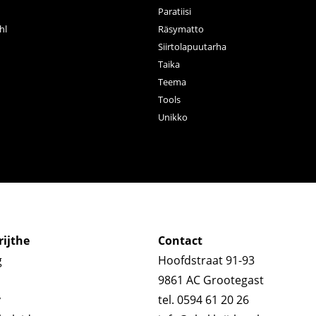
Paratiisi
hl
Räsymatto
Siirtolapuutarha
Taika
Teema
Tools
Unikko
ijthe
Contact
g
Hoofdstraat 91-93
9861 AC Grootegast
y
tel. 0594 61 20 26