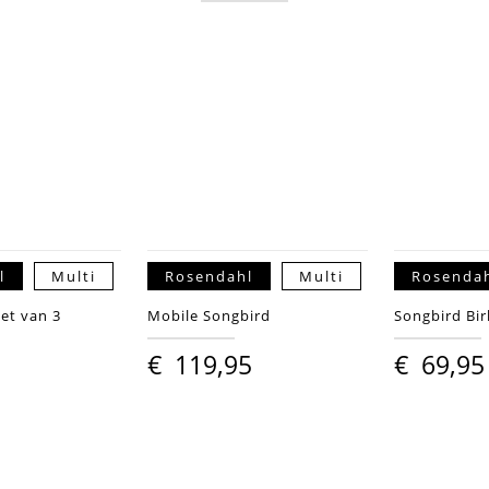
l
Multi
Rosendahl
Multi
Rosenda
set van 3
Mobile Songbird
Songbird Bir
€
119,95
€
69,95