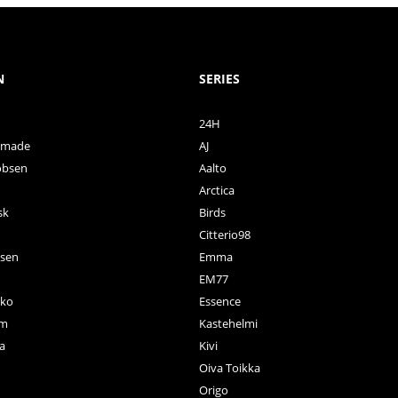
N
SERIES
24H
ctmade
AJ
obsen
Aalto
Arctica
sk
Birds
Citterio98
nsen
Emma
EM77
ko
Essence
rm
Kastehelmi
a
Kivi
Oiva Toikka
n
Origo