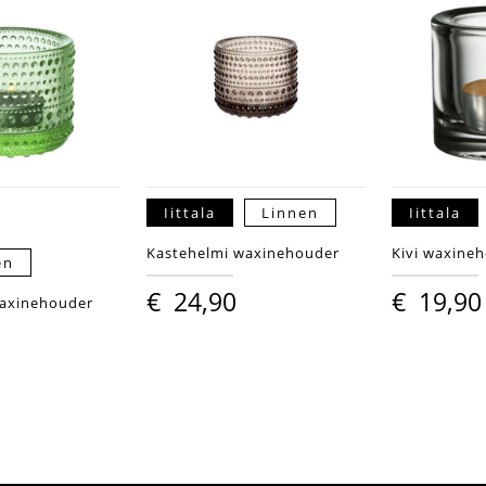
Iittala
Linnen
Iittala
Kastehelmi waxinehouder
Kivi waxine
en
€
24,90
€
19,90
waxinehouder