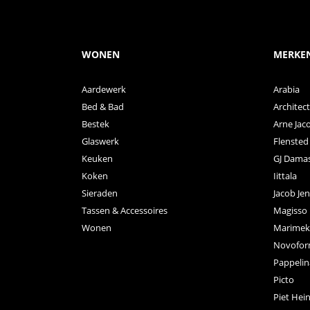
WONEN
MERKE
Aardewerk
Arabia
Bed & Bad
Archite
Bestek
Arne Jac
Glaswerk
Flensted
Keuken
GJ Dama
Koken
Iittala
Sieraden
Jacob Je
Tassen & Accessoires
Magisso
Wonen
Marimek
Novofo
Pappelin
Picto
Piet Hei