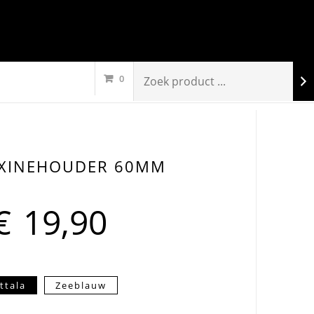
0
AXINEHOUDER 60MM
€
19,90
ittala
Zeeblauw