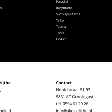
Paratiisi
hl
Räsymatto
Siirtolapuutarha
Taika
Teema
Tools
Unikko
ijthe
Contact
g
Hoofdstraat 91-93
9861 AC Grootegast
y
tel. 0594 61 20 26
beleid
info@akokkrijthe.nl