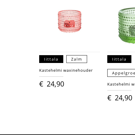
Iittala
Zalm
Iittala
Kastehelmi waxinehouder
Appelgro
€
24,90
Kastehelmi 
€
24,90