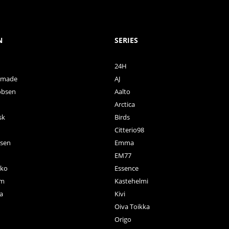
N
SERIES
24H
ctmade
AJ
obsen
Aalto
Arctica
sk
Birds
Citterio98
nsen
Emma
EM77
ko
Essence
rm
Kastehelmi
a
Kivi
Oiva Toikka
n
Origo