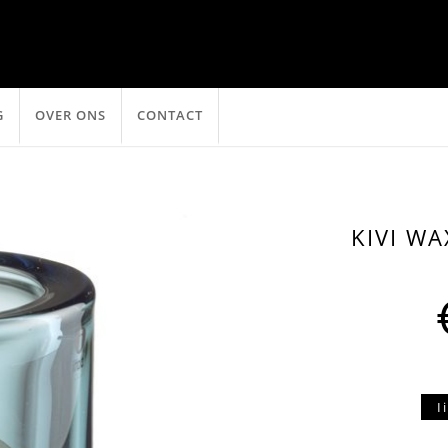
G
OVER ONS
CONTACT
KIVI W
I