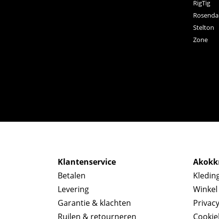
RigTig
Rosenda
Stelton
Zone
Klantenservice
Akokkr
Betalen
Kledin
Levering
Winkel
Garantie & klachten
Privac
Ruilen & retourneren
Cookie