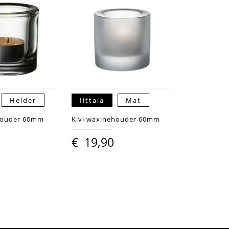
Helder
Iittala
Mat
houder 60mm
Kivi waxinehouder 60mm
€
19,90