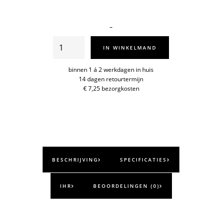
Kaars
IN WINKELMAND
25x2,2cm
aantal
binnen 1 á 2 werkdagen in huis
14 dagen retourtermijn
€ 7,25 bezorgkosten
BESCHRIJVING
SPECIFICATIES
IHR
BEOORDELINGEN (0)