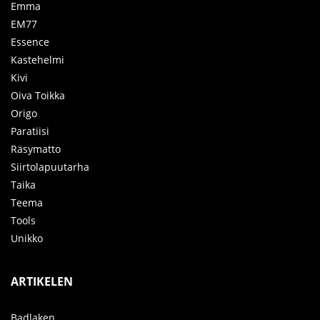
Emma
EM77
Essence
Kastehelmi
Kivi
Oiva Toikka
Origo
Paratiisi
Räsymatto
Siirtolapuutarha
Taika
Teema
Tools
Unikko
ARTIKELEN
Badlaken