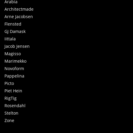
Arabia
Architectmade
Arne Jacobsen
Flensted
GJ Damask
Iittala
Jacob Jensen
Magisso
Marimekko
Novoform
Pappelina
Picto
Piet Hein
RigTig
Rosendahl
Stelton
Zone