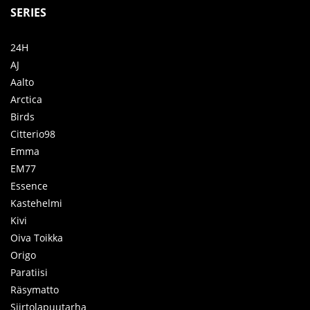
SERIES
24H
AJ
Aalto
Arctica
Birds
Citterio98
Emma
EM77
Essence
Kastehelmi
Kivi
Oiva Toikka
Origo
Paratiisi
Räsymatto
Siirtolapuutarha