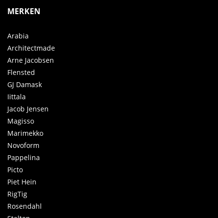
MERKEN
Arabia
Architectmade
Arne Jacobsen
Flensted
GJ Damask
Iittala
Jacob Jensen
Magisso
Marimekko
Novoform
Pappelina
Picto
Piet Hein
RigTig
Rosendahl