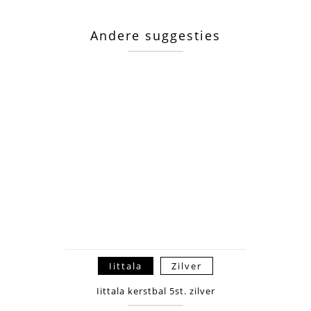
Andere suggesties
Iittala
Zilver
Iittala kerstbal 5st. zilver