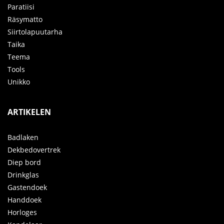
Paratiisi
Räsymatto
Siirtolapuutarha
Taika
Teema
Tools
Unikko
ARTIKELEN
Badlaken
Dekbedovertrek
Diep bord
Drinkglas
Gastendoek
Handdoek
Horloges