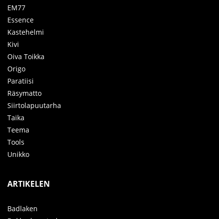
EM77
Essence
Kastehelmi
Kivi
Oiva Toikka
Origo
Paratiisi
Räsymatto
Siirtolapuutarha
Taika
Teema
Tools
Unikko
ARTIKELEN
Badlaken