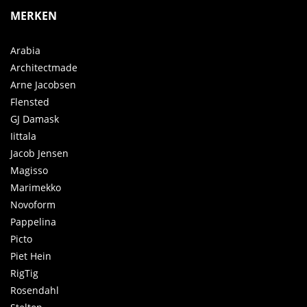
MERKEN
Arabia
Architectmade
Arne Jacobsen
Flensted
GJ Damask
Iittala
Jacob Jensen
Magisso
Marimekko
Novoform
Pappelina
Picto
Piet Hein
RigTig
Rosendahl