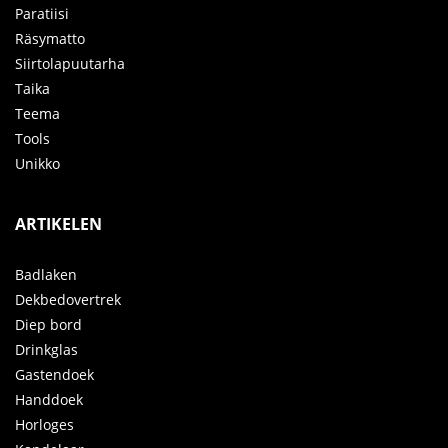
Paratiisi
Räsymatto
Siirtolapuutarha
Taika
Teema
Tools
Unikko
ARTIKELEN
Badlaken
Dekbedovertrek
Diep bord
Drinkglas
Gastendoek
Handdoek
Horloges