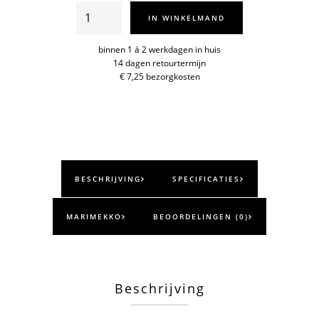
Croma
IN WINKELMAND
Unikko
sjaal
binnen 1 á 2 werkdagen in huis
14 dagen retourtermijn
aantal
€ 7,25 bezorgkosten
BESCHRIJVING
SPECIFICATIES
MARIMEKKO
BEOORDELINGEN (0)
Beschrijving