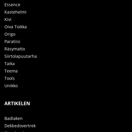
Essence
Kastehelmi
Kivi
Oiva Toikka
Origo
Paratiisi
Räsymatto
Siirtolapuutarha
Taika
Teema
Tools
Unikko
ARTIKELEN
Badlaken
Dekbedovertrek