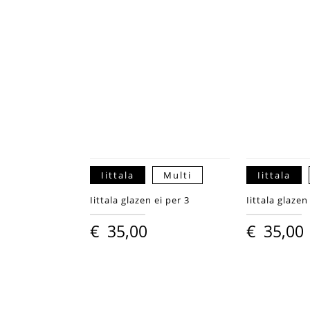
Iittala
Multi
Iittala
Iittala glazen ei per 3
Iittala glazen
€
35,00
€
35,00