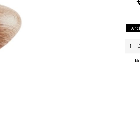
Arc
Chub
donke
aantal
bi