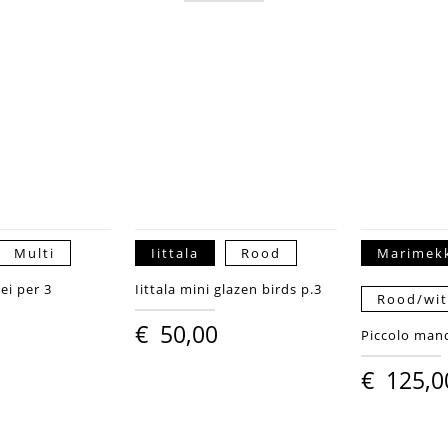
Multi
Iittala
Rood
Marimek
 ei per 3
Iittala mini glazen birds p.3
Rood/wi
€
50,00
Piccolo man
€
125,0