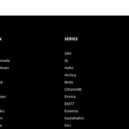
N
SERIES
24H
ctmade
AJ
obsen
Aalto
Arctica
sk
Birds
Citterio98
nsen
Emma
EM77
ko
Essence
rm
Kastehelmi
a
Kivi