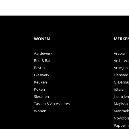
WONEN
MERKE
Aardewerk
Arabia
Bed & Bad
Archite
Bestek
Arne Jac
Glaswerk
Flensted
Keuken
GJ Dama
Koken
Iittala
Sieraden
Jacob Je
Tassen & Accessoires
Magisso
Wonen
Marimek
Novofo
Pappelin