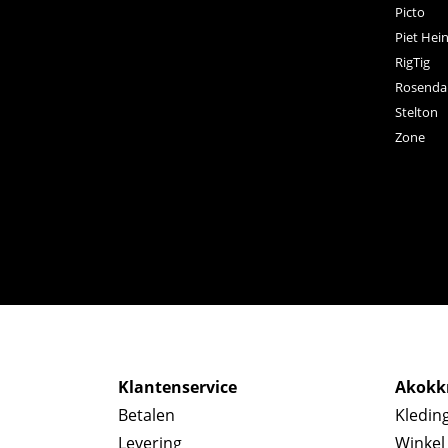
Picto
Piet Hei
RigTig
Rosenda
Stelton
Zone
Klantenservice
Akokkr
Betalen
Kledin
Levering
Winkel