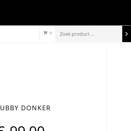
0
UBBY DONKER
€
99,00