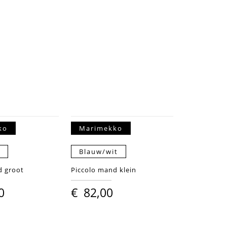
ko
Marimekko
t
Blauw/wit
d groot
Piccolo mand klein
0
€
82,00