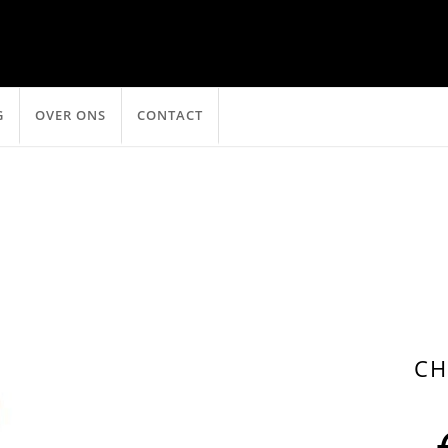
G
OVER ONS
CONTACT
CH