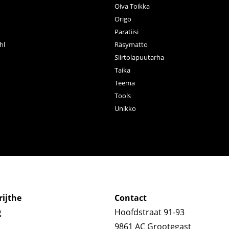
Oiva Toikka
n
Origo
Paratiisi
hl
Räsymatto
Siirtolapuutarha
Taika
Teema
Tools
Unikko
ijthe
Contact
g
Hoofdstraat 91-93
9861 AC Grootegast