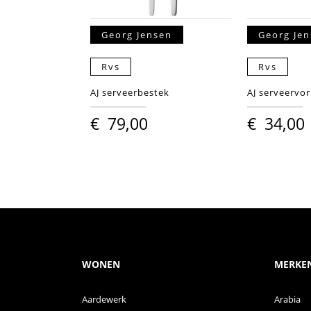
Georg Jensen
Georg Je
Rvs
Rvs
AJ serveerbestek
AJ serveervo
€
79,00
€
34,00
WONEN
MERKE
Aardewerk
Arabia