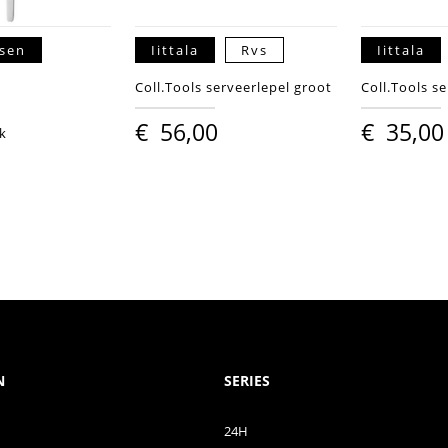
nsen
Iittala
Rvs
Iittala
Coll.Tools serveerlepel groot
Coll.Tools se
€
56,00
€
35,00
rk
N
SERIES
24H