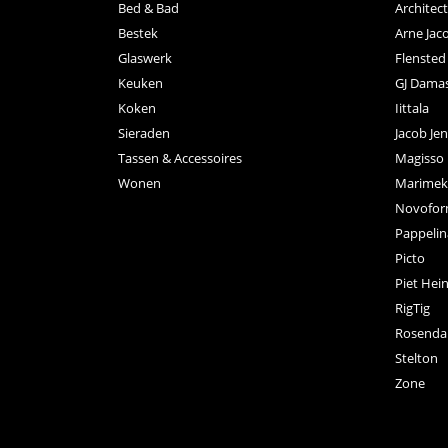
Bed & Bad
Archite
Bestek
Arne Jac
Glaswerk
Flensted
Keuken
GJ Dama
Koken
Iittala
Sieraden
Jacob Je
Tassen & Accessoires
Magisso
Wonen
Marimek
Novofo
Pappelin
Picto
Piet Hei
RigTig
Rosenda
Stelton
Zone