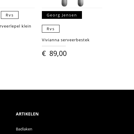
Rvs
Georg Jensen
rveerlepel klein
Rvs
Vivianna serveerbestek
€
89,00
ARTIKELEN
Badlaken