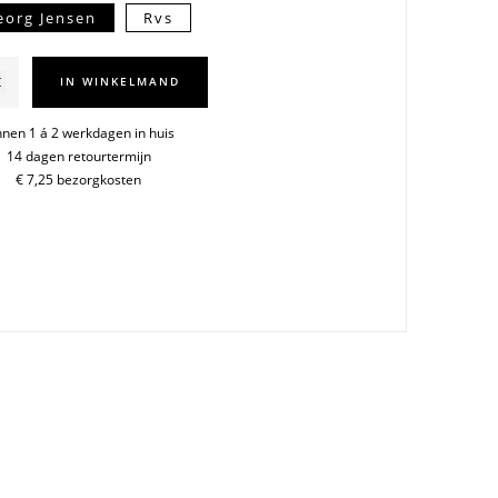
eorg Jensen
Rvs
ils
IN WINKELMAND
erbestek
nnen 1 á 2 werkdagen in huis
14 dagen retourtermijn
€ 7,25 bezorgkosten