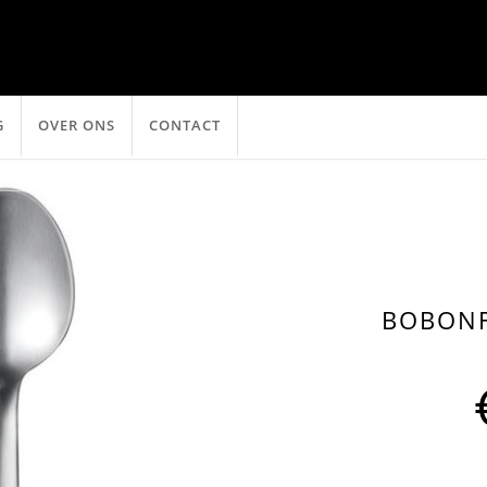
G
OVER ONS
CONTACT
BOBONF