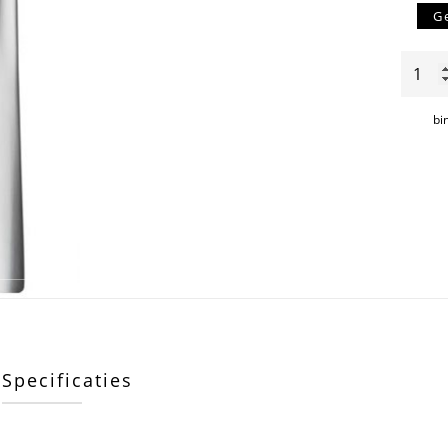
G
BoBonf
serve
aantal
bi
Specificaties