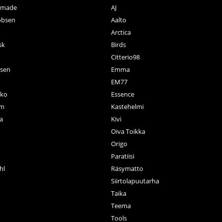
ctmade
AJ
obsen
Aalto
Arctica
sk
Birds
Citterio98
nsen
Emma
EM77
ko
Essence
rm
Kastehelmi
a
Kivi
Oiva Toikka
n
Origo
Paratiisi
hl
Räsymatto
Siirtolapuutarha
Taika
Teema
Tools