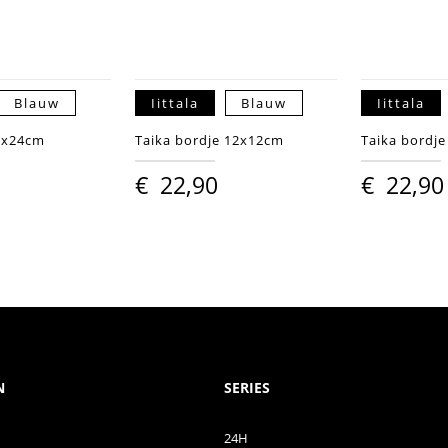
Blauw
Iittala
Blauw
Iittala
2x24cm
Taika bordje 12x12cm
Taika bordj
€
22,90
€
22,90
N
SERIES
24H