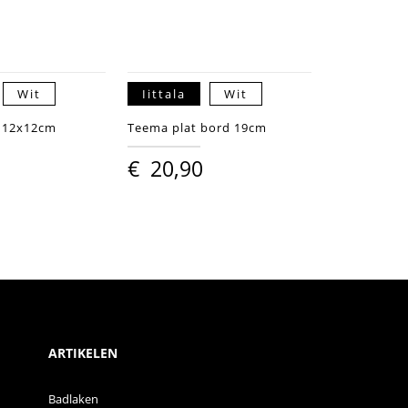
Wit
Iittala
Wit
e 12x12cm
Teema plat bord 19cm
€
20,90
ARTIKELEN
Badlaken