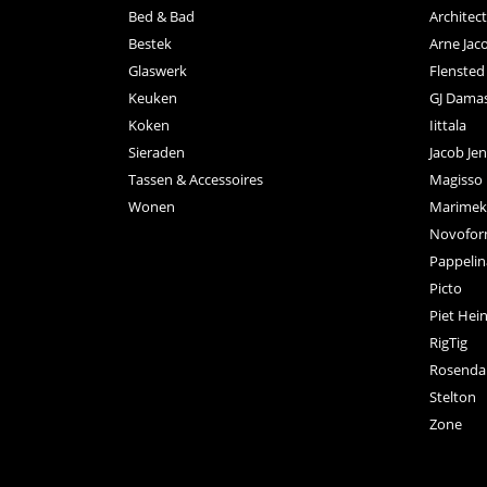
Bed & Bad
Archite
Bestek
Arne Jac
Glaswerk
Flensted
Keuken
GJ Dama
Koken
Iittala
Sieraden
Jacob Je
Tassen & Accessoires
Magisso
Wonen
Marimek
Novofo
Pappelin
Picto
Piet Hei
RigTig
Rosenda
Stelton
Zone