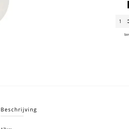
Arctic
plat
bord
bi
17cm
aantal
Beschrijving