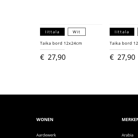
Iittala
Wit
Iittala
Taika bord 12x24cm
Taika bord 1
€
27,90
€
27,90
WONEN
MERKE
Aardewerk
Arabia