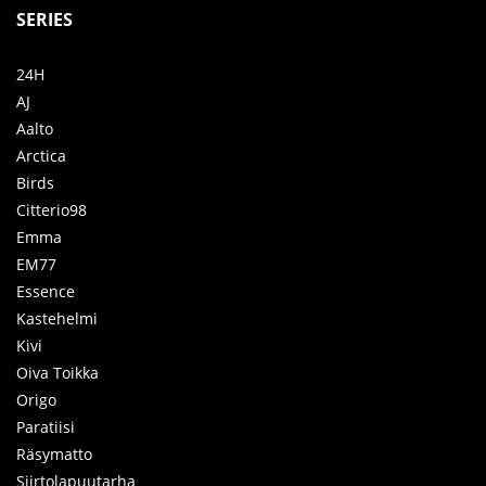
SERIES
24H
AJ
Aalto
Arctica
Birds
Citterio98
Emma
EM77
Essence
Kastehelmi
Kivi
Oiva Toikka
Origo
Paratiisi
Räsymatto
Siirtolapuutarha