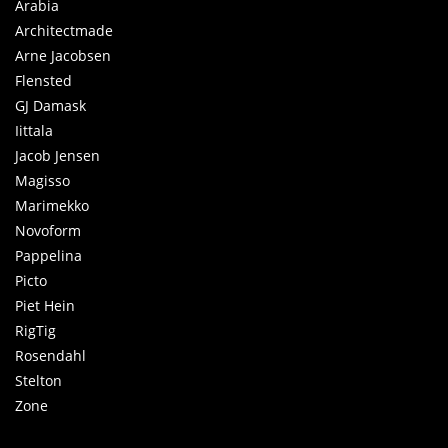
Arabia
Architectmade
Arne Jacobsen
Flensted
GJ Damask
Iittala
Jacob Jensen
Magisso
Marimekko
Novoform
Pappelina
Picto
Piet Hein
RigTig
Rosendahl
Stelton
Zone