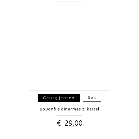
Georg Jensen
Rvs
BoBonfils dinermes z. kartel
€
29,00