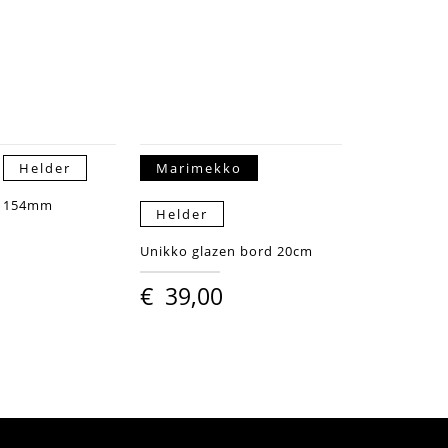
Helder
Marimekko
d 154mm
Helder
Unikko glazen bord 20cm
€
39,00