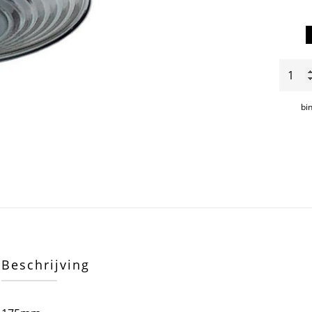
Aino
Aalto
bord
bi
175m
aantal
Beschrijving