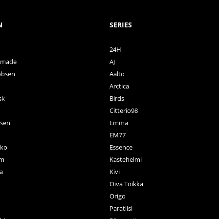
N
SERIES
24H
ctmade
AJ
obsen
Aalto
Arctica
sk
Birds
Citterio98
nsen
Emma
EM77
ko
Essence
rm
Kastehelmi
a
Kivi
Oiva Toikka
n
Origo
Paratiisi