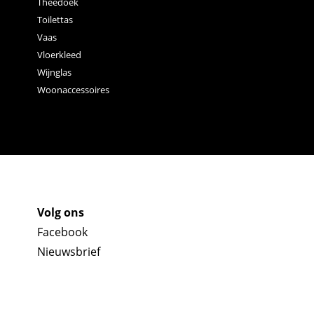
Theedoek
Toilettas
Vaas
Vloerkleed
Wijnglas
Woonaccessoires
Volg ons
Facebook
Nieuwsbrief