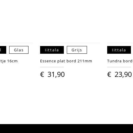
l
Glas
Iittala
Grijs
Iittala
ltje 16cm
Essence plat bord 211mm
Tundra bor
€
31,90
€
23,90