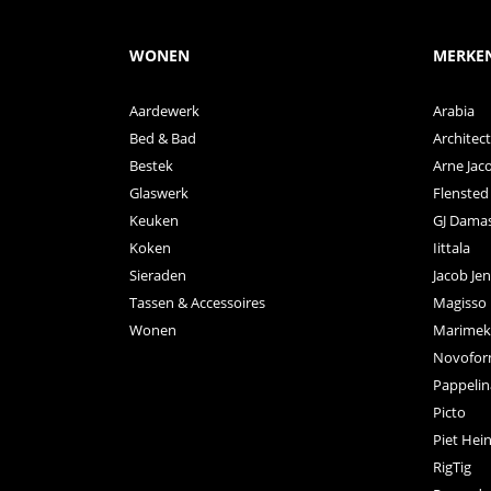
WONEN
MERKE
Aardewerk
Arabia
Bed & Bad
Archite
Bestek
Arne Jac
Glaswerk
Flensted
Keuken
GJ Dama
Koken
Iittala
Sieraden
Jacob Je
Tassen & Accessoires
Magisso
Wonen
Marimek
Novofo
Pappelin
Picto
Piet Hei
RigTig