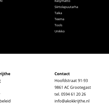
hl
Räsymatto
Siirtolapuutarha
Taika
Teema
Tools
Unikko
ijthe
Contact
g
Hoofdstraat 91-93
9861 AC Grootegast
y
tel. 0594 61 20 26
beleid
info@akokkrijthe.nl