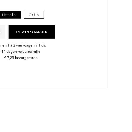
Iittala
Grijs
IN WINKELMAND
nnen 1 á 2 werkdagen in huis
14 dagen retourtermijn
m
€ 7,25 bezorgkosten