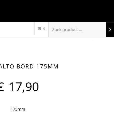
0
AALTO BORD 175MM
€
17,90
175mm