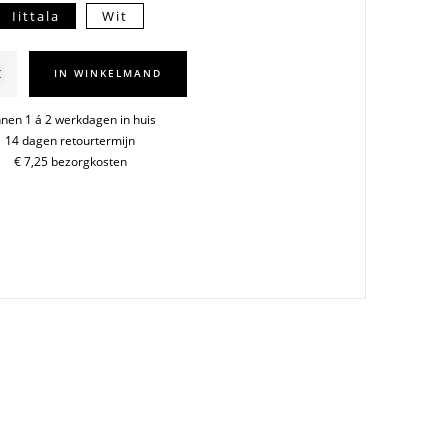
Iittala
Wit
IN WINKELMAND
m
nnen 1 á 2 werkdagen in huis
14 dagen retourtermijn
€ 7,25 bezorgkosten