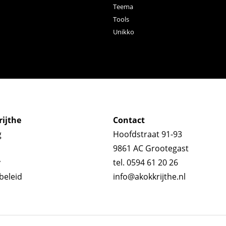
Teema
Tools
Unikko
ijthe
Contact
g
Hoofdstraat 91-93
9861 AC Grootegast
y
tel. 0594 61 20 26
beleid
info@akokkrijthe.nl