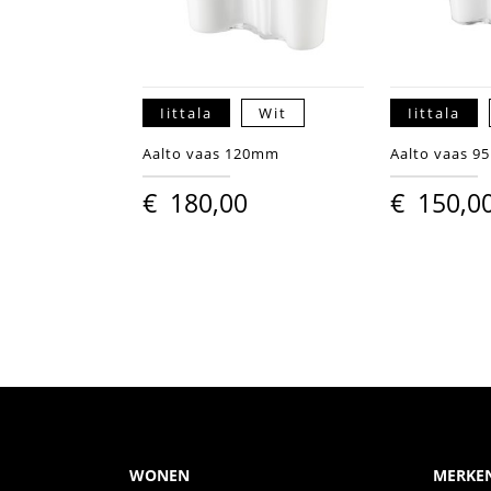
Iittala
Wit
Iittala
Aalto vaas 120mm
Aalto vaas 
€
180,00
€
150,0
WONEN
MERKE