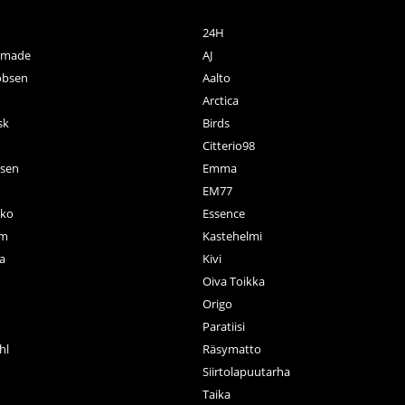
24H
ctmade
AJ
obsen
Aalto
Arctica
sk
Birds
Citterio98
nsen
Emma
EM77
ko
Essence
rm
Kastehelmi
a
Kivi
Oiva Toikka
n
Origo
Paratiisi
hl
Räsymatto
Siirtolapuutarha
Taika