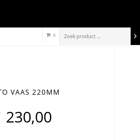
0
TO VAAS 220MM
€
230,00