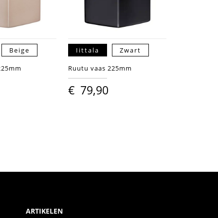
Beige
Iittala
Zwart
 225mm
Ruutu vaas 225mm
€
79,90
ARTIKELEN