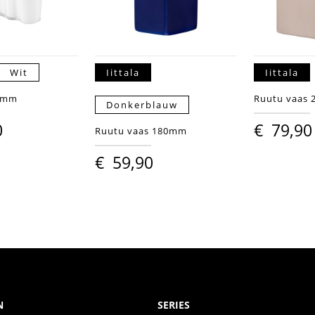
Wit
Iittala
Iittala
95mm
Ruutu vaas
Donkerblauw
0
€
79,90
Ruutu vaas 180mm
€
59,90
N
SERIES