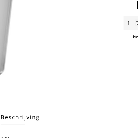
Aalto
vaas
220m
bi
aantal
Beschrijving