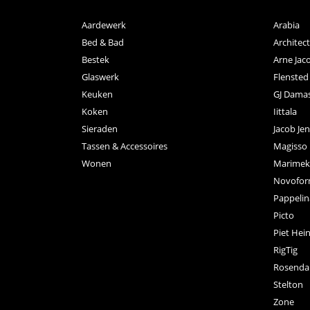
Aardewerk
Arabia
Bed & Bad
Archite
Bestek
Arne Jac
Glaswerk
Flensted
Keuken
GJ Dama
Koken
Iittala
Sieraden
Jacob Je
Tassen & Accessoires
Magisso
Wonen
Marimek
Novofo
Pappelin
Picto
Piet Hei
RigTig
Rosenda
Stelton
Zone