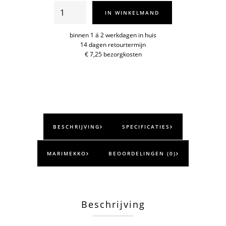
MM
IN WINKELMAND
Melooni
bord
binnen 1 á 2 werkdagen in huis
14 dagen retourtermijn
aantal
€ 7,25 bezorgkosten
BESCHRIJVING
SPECIFICATIES
MARIMEKKO
BEOORDELINGEN (0)
Beschrijving