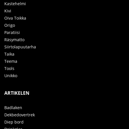
Kastehelmi
Kivi
Oiva Toikka
Origo
Paratiisi
Räsymatto
Siirtolapuutarha
Taika
Teema
Tools
Unikko
ARTIKELEN
Badlaken
Dekbedovertrek
Diep bord