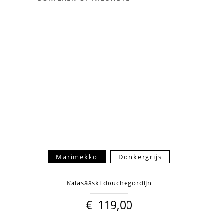
Marimekko
Donkergrijs
Kalasääski douchegordijn
€
119,00