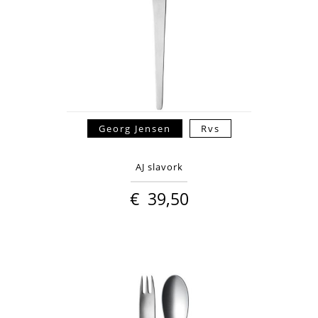
Georg Jensen
Rvs
AJ slavork
€
39,50