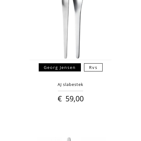
Georg Jensen
Rvs
AJ slabestek
€
59,00