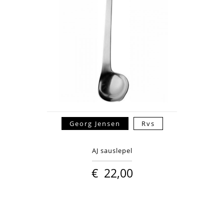
Georg Jensen
Rvs
AJ sauslepel
€
22,00