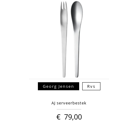
Georg Jensen
Rvs
AJ serveerbestek
€
79,00