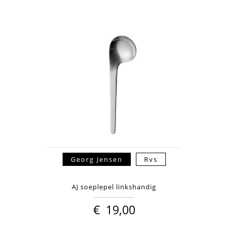
Georg Jensen
Rvs
AJ soeplepel linkshandig
€
19,00