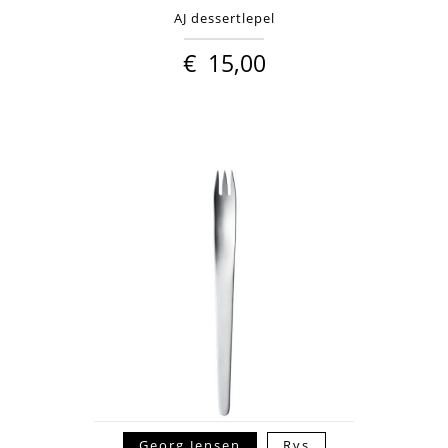
AJ dessertlepel
€
15,00
Georg Jensen
Rvs