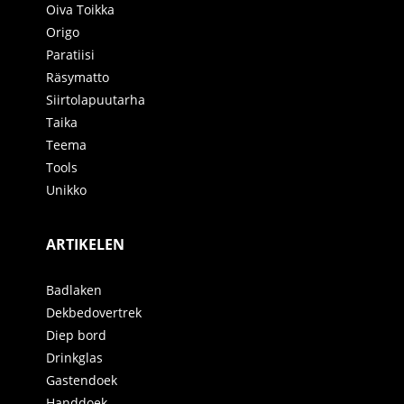
Oiva Toikka
Origo
Paratiisi
Räsymatto
Siirtolapuutarha
Taika
Teema
Tools
Unikko
ARTIKELEN
Badlaken
Dekbedovertrek
Diep bord
Drinkglas
Gastendoek
Handdoek