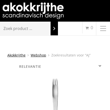
0
Akokkrijthe
Webshop
Zoekresultaten voor “AJ”