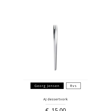
Georg Jensen
Rvs
AJ dessertvork
€
15,00