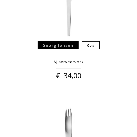
Georg Jensen
Rvs
AJ serveervork
€
34,00