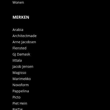
Wonen
MERKEN
Arabia
Architectmade
Arne Jacobsen
Flensted
GJ Damask
Iittala
Jacob Jensen
Magisso
Marimekko
Novoform
Pappelina
Picto
Piet Hein
RigTig