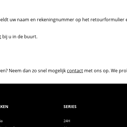
rmeldt uw naam en rekeningnummer op het retourformulier en
t
bij u in de buurt.
en? Neem dan zo snel mogelijk
contact
met ons op. We probe
KEN
SERIES
ia
24H