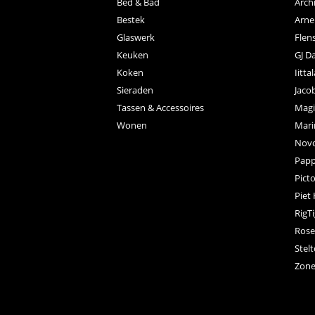
Bed & Bad
Arch
Bestek
Arne
Glaswerk
Flen
Keuken
GJ D
Koken
Iitta
Sieraden
Jaco
Tassen & Accessoires
Magi
Wonen
Mar
Nov
Papp
Pict
Piet
RigT
Rose
Stel
Zon