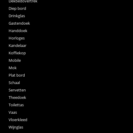
Dekbedovertrek
Diep bord
Drinkglas
Gastendoek
Handdoek
Horloges
Kandelaar
Koffiekop
Mobile
Mok
Plat bord
Schaal
Servetten
Theedoek
Toilettas
Vaas
Vloerkleed
Wijnglas