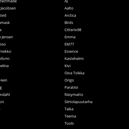
itectmade
AJ
 Jacobsen
Aalto
sted
Arctica
amask
Birds
la
Citterio98
b Jensen
Emma
sso
EM77
imekko
Essence
oform
Kastehelmi
elina
Kivi
o
Oiva Toikka
 Hein
Origo
ig
Paratiisi
ndahl
Räsymatto
ton
Siirtolapuutarha
e
Taika
Teema
Tools